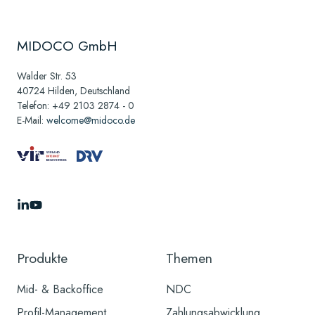
MIDOCO GmbH
Walder Str. 53
40724 Hilden, Deutschland
Telefon: +49 2103 2874 - 0
E-Mail:
welcome@midoco.de
Folgen
Folgen
Sie
Sie
uns
uns
Produkte
Themen
auf
auf
LinkedIn
YouTube
Mid- & Backoffice
NDC
Profil-Management
Zahlungsabwicklung